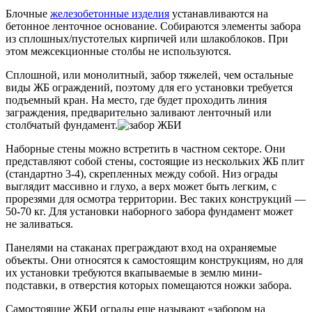
Блочные
железобетонные изделия
устанавливаются на
бетонное ленточное основание. Собираются элементы забора
из сплошных/пустотелых кирпичей или шлакоблоков. При
этом межсекционные столбы не используются.
Сплошной, или монолитный, забор тяжелей, чем остальные
виды ЖБ ограждений, поэтому для его установки требуется
подъемный кран. На место, где будет проходить линия
заграждения, предварительно заливают ленточный или
столбчатый фундамент.
Наборные стены можно встретить в частном секторе. Они
представляют собой стены, состоящие из нескольких ЖБ плит
(стандартно 3-4), скрепленных между собой. Низ ограды
выглядит массивно и глухо, а верх может быть легким, с
прорезями для осмотра территории. Вес таких конструкций —
50-70 кг. Для установки наборного забора фундамент может
не заливаться.
Панелями на стаканах преграждают вход на охраняемые
объекты. Они относятся к самостоящим конструкциям, но для
их установки требуются вкапываемые в землю мини-
подставки, в отверстия которых помещаются ножки забора.
Самостоящие ЖБИ ограды еще называют «забором на