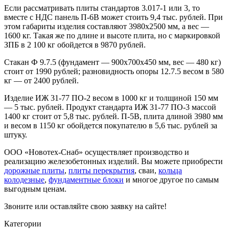
Если рассматривать плиты стандартов 3.017-1 или 3, то
вместе с НДС панель П-6В может стоить 9,4 тыс. рублей. При
этом габариты изделия составляют 3980х2500 мм, а вес —
1600 кг. Такая же по длине и высоте плита, но с маркировкой
ЗПБ в 2 100 кг обойдется в 9870 рублей.
Стакан Ф 9.7.5 (фундамент — 900х700х450 мм, вес — 480 кг)
стоит от 1990 рублей; разновидность опоры 12.7.5 весом в 580
кг — от 2400 рублей.
Изделие ИЖ 31-77 ПО-2 весом в 1000 кг и толщиной 150 мм
— 5 тыс. рублей. Продукт стандарта ИЖ 31-77 ПО-3 массой
1400 кг стоит от 5,8 тыс. рублей. П-5В, плита длиной 3980 мм
и весом в 1150 кг обойдется покупателю в 5,6 тыс. рублей за
штуку.
ООО «Новотех-Снаб» осуществляет производство и
реализацию железобетонных изделий. Вы можете приобрести
дорожные плиты
,
плиты перекрытия
, сваи,
кольца
колодезные
,
фундаментные блоки
и многое другое по самым
выгодным ценам.
Звоните или оставляйте свою заявку на сайте!
Категории