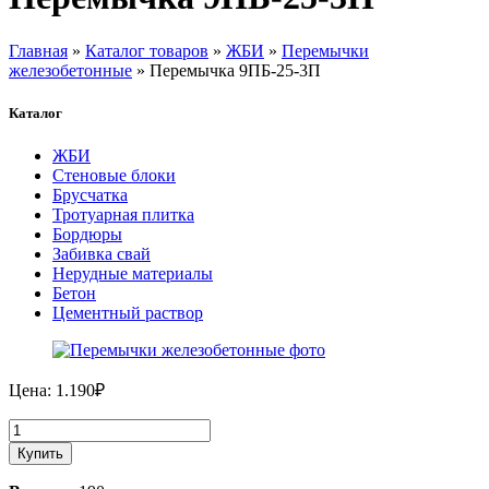
Главная
»
Каталог товаров
»
ЖБИ
»
Перемычки
железобетонные
» Перемычка 9ПБ-25-3П
Каталог
ЖБИ
Стеновые блоки
Брусчатка
Тротуарная плитка
Бордюры
Забивка свай
Нерудные материалы
Бетон
Цементный раствор
Цена:
1.190
₽
Количество
товара
Купить
Перемычка
9ПБ-25-