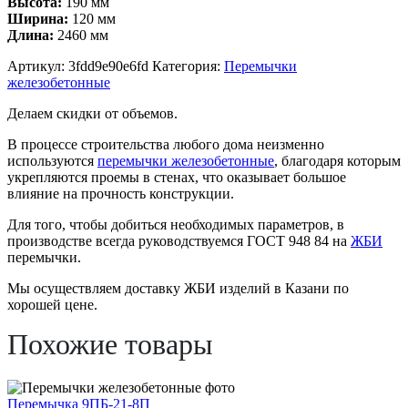
Высота:
190 мм
3П
Ширина:
120 мм
Длина:
2460 мм
Артикул:
3fdd9e90e6fd
Категория:
Перемычки
железобетонные
Делаем скидки от объемов.
В процессе строительства любого дома неизменно
используются
перемычки железобетонные
, благодаря которым
укрепляются проемы в стенах, что оказывает большое
влияние на прочность конструкции.
Для того, чтобы добиться необходимых параметров, в
производстве всегда руководствуемся ГОСТ 948 84 на
ЖБИ
перемычки.
Мы осуществляем доставку ЖБИ изделий в Казани по
хорошей цене.
Похожие товары
Перемычка 9ПБ-21-8П