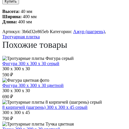
Купить
Ажур
(шагрень)
Высота:
40 мм
400
Ширина:
400 мм
х
Длина:
400 мм
400
х
Артикул:
3b6d32e865eb
Категории:
Ажур (шагрень)
,
40
Тротуарная плитка
серый
Похожие товары
Фигура 300 х 300 х 30 серый
300 x 300 x 30
590 ₽
Фигура 300 х 300 х 30 цветной
300 x 300 x 30
690 ₽
8 кирпичей (шагрень) 300 х 300 х 45 серый
300 x 300 x 45
700 ₽