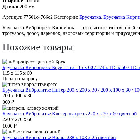
Ширина:
100 мм
200
Длина:
200 мм
х
100
Артикул:
77501c4766e2
Категории:
Брусчатка
,
Брусчатка Кирпи
х
60
Брусчатка Вибропресс Кирпичик — это высококачественный ке
цветной
тротуаров, дорог, парковок, дворовых территорий и приусадебн
Похожие товары
Брусчатка Вибропресс Брук 115 х 115 х 60 / 173 х 115 х 60 / 115
115 x 115 x 60
Цена по запросу
Брусчатка Вибролитье Питер 200 х 200 х 30 / 200 х 100 х 30 / 10
200 x 100 x 30
800 ₽
Брусчатка Вибролитье Клевер шагрень 220 х 270 х 60 цветной
220 x 270 x 60
1000 ₽
Брусчатка Вибролитье Волна 238 х 103 х 25 цветной