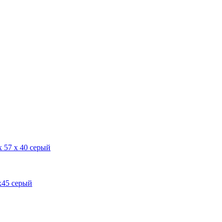
х 57 х 40 серый
х45 серый