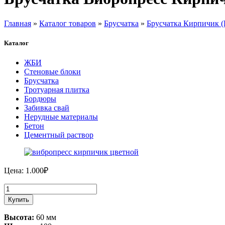
Главная
»
Каталог товаров
»
Брусчатка
»
Брусчатка Кирпичик (
Каталог
ЖБИ
Стеновые блоки
Брусчатка
Тротуарная плитка
Бордюры
Забивка свай
Нерудные материалы
Бетон
Цементный раствор
Цена:
1.000
₽
Количество
товара
Купить
Брусчатка
Вибропресс
Высота:
60 мм
Кирпичик